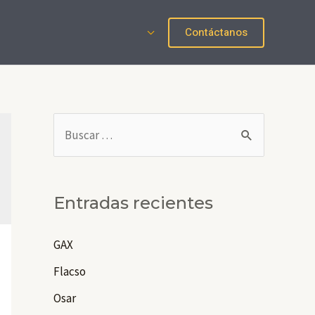
Contáctanos
B
u
s
c
Entradas recientes
a
r
GAX
p
Flacso
o
Osar