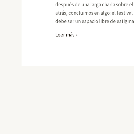
después de una larga charla sobre el
atrás, concluimos en algo: el festiv
debe ser un espacio libre de estigma
¡Que
Leer más »
sea
disidente!