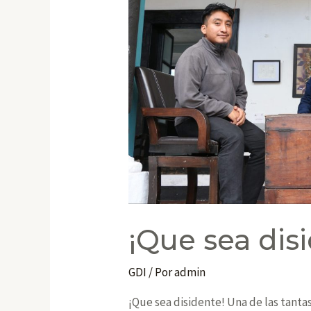
¡Que sea dis
GDI
/ Por
admin
¡Que sea disidente! Una de las tant