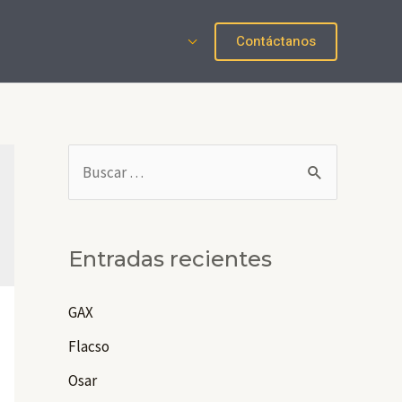
Contáctanos
B
u
s
c
Entradas recientes
a
r
GAX
p
Flacso
o
Osar