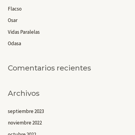
p
Flacso
o
Osar
r
Vidas Paralelas
:
Odasa
Comentarios recientes
Archivos
septiembre 2023
noviembre 2022
octubre 2022