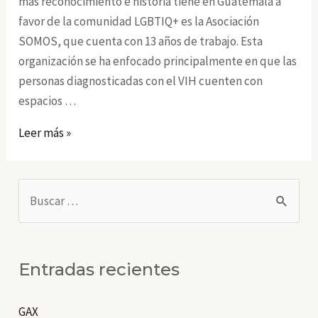
más reconocimiento e historia tiene en Guatemala a
favor de la comunidad LGBTIQ+ es la Asociación
SOMOS, que cuenta con 13 años de trabajo. Esta
organización se ha enfocado principalmente en que las
personas diagnosticadas con el VIH cuenten con
espacios …
Somos
Leer más »
B
u
s
c
Entradas recientes
a
r
GAX