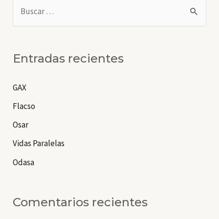
B
u
s
c
Entradas recientes
a
r
GAX
p
Flacso
o
Osar
r
Vidas Paralelas
:
Odasa
Comentarios recientes