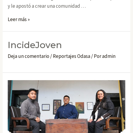
y le apostó a crear una comunidad …
Visibles
Leer más »
IncideJoven
Deja un comentario
/
Reportajes Odasa
/ Por
admin