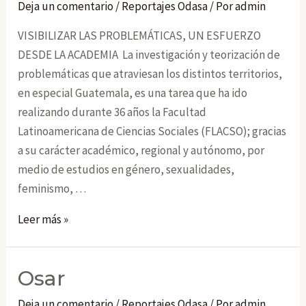
Deja un comentario
/
Reportajes Odasa
/ Por
admin
VISIBILIZAR LAS PROBLEMÁTICAS, UN ESFUERZO
DESDE LA ACADEMIA La investigación y teorización de
problemáticas que atraviesan los distintos territorios,
en especial Guatemala, es una tarea que ha ido
realizando durante 36 años la Facultad
Latinoamericana de Ciencias Sociales (FLACSO); gracias
a su carácter académico, regional y autónomo, por
medio de estudios en género, sexualidades,
feminismo, …
Flacso
Leer más »
Osar
Deja un comentario
/
Reportajes Odasa
/ Por
admin