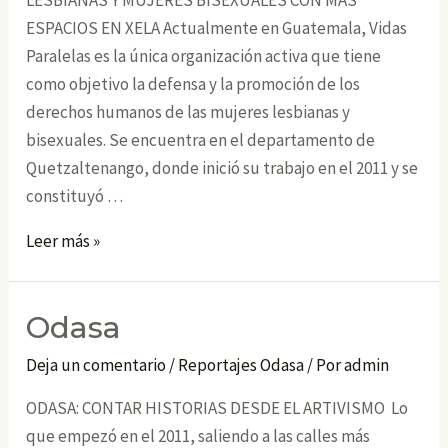
LESBIANAS Y MUJERES BISEXUALES CON MÁS
ESPACIOS EN XELA Actualmente en Guatemala, Vidas
Paralelas es la única organización activa que tiene
como objetivo la defensa y la promoción de los
derechos humanos de las mujeres lesbianas y
bisexuales. Se encuentra en el departamento de
Quetzaltenango, donde inició su trabajo en el 2011 y se
constituyó …
Vidas
Leer más »
Paralelas
Odasa
Deja un comentario
/
Reportajes Odasa
/ Por
admin
ODASA: CONTAR HISTORIAS DESDE EL ARTIVISMO Lo
que empezó en el 2011, saliendo a las calles más