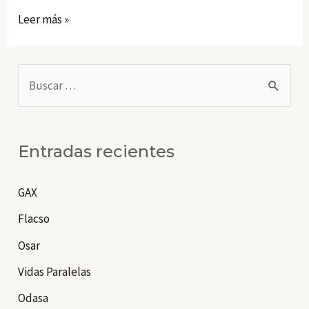
Despatologización
Leer más »
trans
B
u
s
c
Entradas recientes
a
r
GAX
p
Flacso
o
Osar
r
Vidas Paralelas
:
Odasa