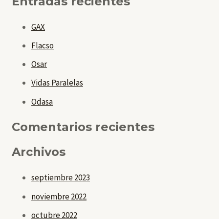
Entradas recientes
c
GAX
a
Flacso
r
p
Osar
o
Vidas Paralelas
r
Odasa
:
Comentarios recientes
Archivos
septiembre 2023
noviembre 2022
octubre 2022