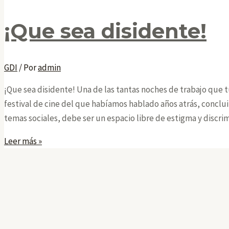
¡Que sea disidente!
GDI
/ Por
admin
¡Que sea disidente! Una de las tantas noches de trabajo que 
festival de cine del que habíamos hablado años atrás, conclui
temas sociales, debe ser un espacio libre de estigma y discr
¡Que
Leer más »
sea
disidente!